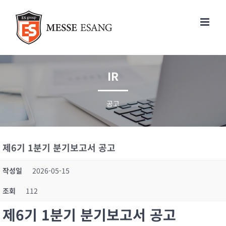
콘
텐
츠
로
건
너
IR
뛰
기
공고
제6기 1분기 분기보고서 공고
작성일
2026-05-15
조회
112
제6기 1분기 분기보고서 공고