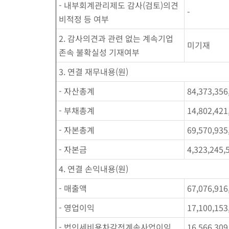
- 내부회계관리제도 감사(검토)의견
-
비적정 등 여부
2. 감사의견과 관련 없는 계속기업
미기재
존속 불확실성 기재여부
3. 연결 재무내용(원)
- 자산총계
84,373,356
- 부채총계
14,802,421
- 자본총계
69,570,935
- 자본금
4,323,245,
4. 연결 손익내용(원)
- 매출액
67,076,916
- 영업이익
17,100,153
- 법인세비용차감전계속사업이익
16,566,309