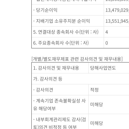
- 당기순이익
13,479,029
- 지배기업 소유주지분 순이익
13,551,945
5. 연결대상 종속회사 수(단위 : 사)
4
6. 주요종속회사 수(단위 : 사)
0
[개별/별도재무제표 관련 감사의견 및 재무내용]
1. 감사의견 및 재무내용
당해사업연도
가. 감사의견 등
- 감사의견
적정
- 계속기업 존속불확실성 사
미해당
유 해당여부
- 내부회계관리제도 감사(검
미해당
토)의견 비적정 등 여부