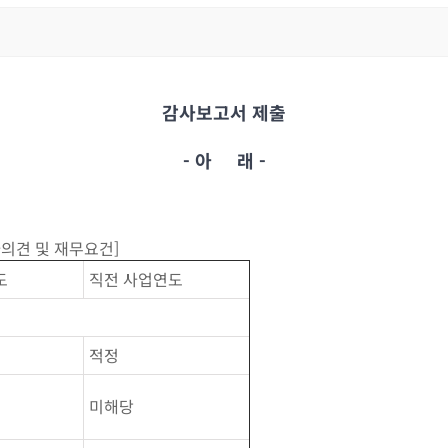
감사보고서 제출
- 아 래 -
의견 및 재무요건]
도
직전 사업연도
적정
미해당