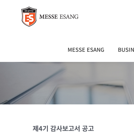
콘
텐
츠
로
건
너
뛰
MESSE ESANG
BUSI
기
제4기 감사보고서 공고