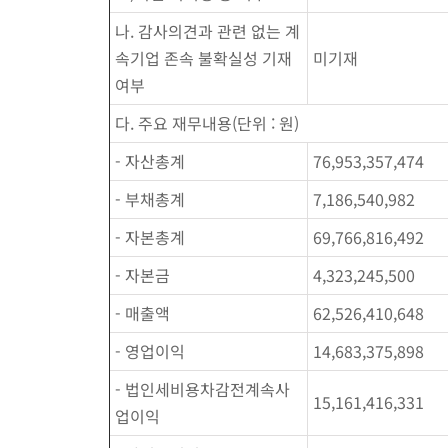
나. 감사의견과 관련 없는 계
속기업 존속 불확실성 기재
미기재
여부
다. 주요 재무내용(단위 : 원)
- 자산총계
76,953,357,474
- 부채총계
7,186,540,982
- 자본총계
69,766,816,492
- 자본금
4,323,245,500
- 매출액
62,526,410,648
- 영업이익
14,683,375,898
- 법인세비용차감전계속사
15,161,416,331
업이익