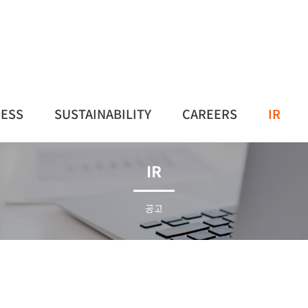
NESS
SUSTAINABILITY
CAREERS
IR
IR
공고