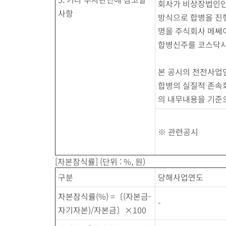
회사가 비상장법인인
사항
방식으로 합병을 진행
명을 주식회사 메쎄이
합병신주를 코스닥시
본 공시의 전전사업
합병의 실질적 존속
의 내무내용을 기준
※ 관련공시
[자본잠식률] (단위 : %, 원)
구분
당해사업연도
자본잠식률(%) =〔(자본금-
-
자기자본)/자본금〕×100