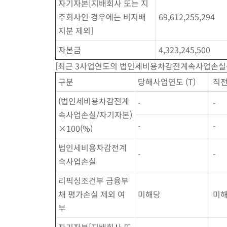
자기자본[지배회사 또는 지
주회사인 경우에는 비지배
69,612,255,294
지분 제외]
자본금
4,323,245,500
[최근 3사업연도의 법인세비용차감전계속사업손실률] (
구분
당해사업연도 (T)
직전
(법인세비용차감전계
-
-
속사업손실/자기자본)
-
-
×100(%)
법인세비용차감전계
-
-
속사업손실
리픽싱조건부 금융부
채 평가손실 제외 여
미해당
미
부
자기자본[지배회사 또