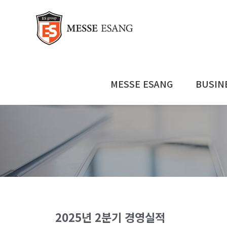
콘
텐
츠
로
건
너
뛰
MESSE ESANG
BUSIN
기
2025년 2분기 경영실적