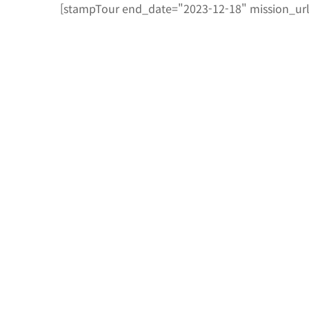
콘
[stampTour end_date="2023-12-18" mission_ur
텐
츠
로
건
너
뛰
기