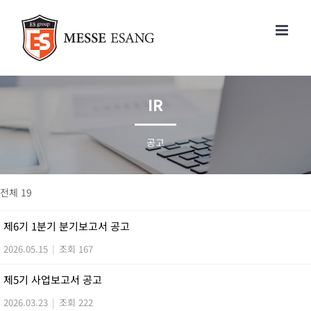
콘
텐
츠
로
건
너
IR
뛰
기
공고
전체 19
제6기 1분기 분기보고서 공고
2026.05.15
|
조회 167
제5기 사업보고서 공고
2026.03.23
|
조회 222