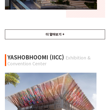
더 알아보기 +
YASHOBHOOMI (IICC)
Exhibition &
Convention Center