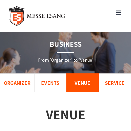
콘
텐
츠
로
건
너
BUSINESS
뛰
기
From ‘Organizer’ to ‘Venue’
ORGANIZER
EVENTS
VENUE
SERVICE
VENUE