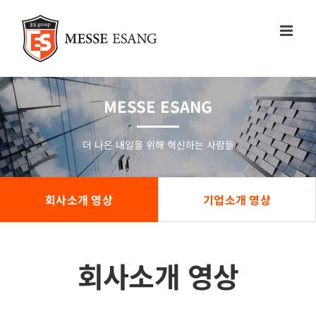
콘
텐
츠
로
건
너
MESSE ESANG
뛰
기
더 나은 내일을 위해 혁신하는 사람들
회사소개 영상
기업소개 영상
회사소개 영상