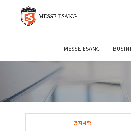
콘
텐
츠
로
건
너
뛰
MESSE ESANG
BUSIN
기
공지사항