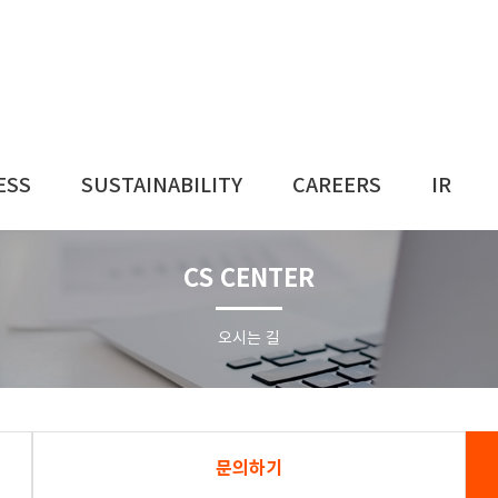
ESS
SUSTAINABILITY
CAREERS
IR
CS CENTER
오시는 길
문의하기