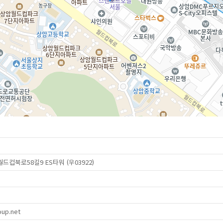
드컵북로58길9 ES타워 (우03922)
up.net