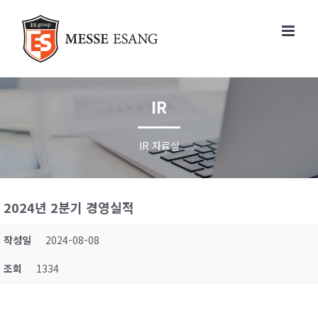
콘
텐
츠
로
건
너
IR
뛰
기
IR 자료실
2024년 2분기 경영실적
작성일
2024-08-08
조회
1334