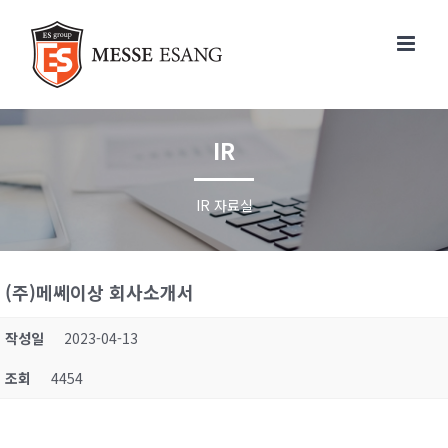
콘
텐
츠
로
건
너
IR
뛰
기
IR 자료실
(주)메쎄이상 회사소개서
작성일
2023-04-13
조회
4454