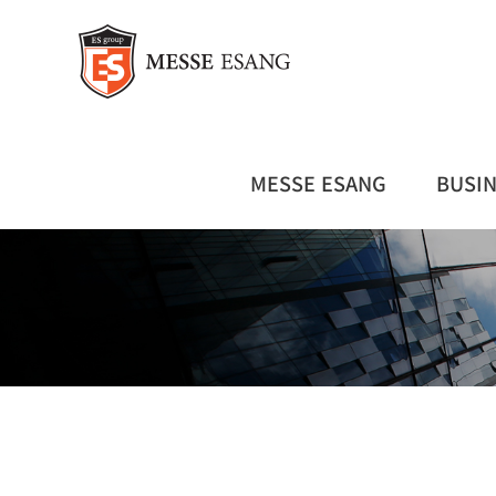
콘
텐
츠
로
건
너
뛰
MESSE ESANG
BUSI
기