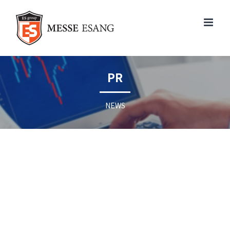
콘
텐
츠
로
건
너
PR
뛰
기
NEWS